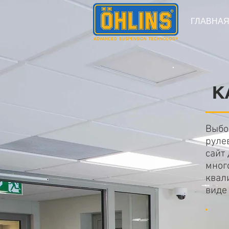
ГЛАВНА
К
Выбо
руле
сайт
мног
квал
виде