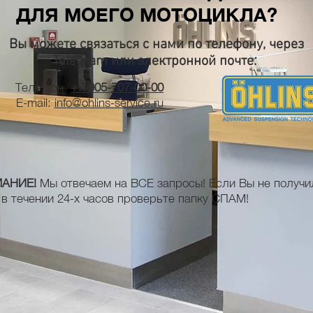
ДЛЯ МОЕГО МОТОЦИКЛА?
Вы можете связаться с нами по телефону, через
Telegram или электронной почте.
Телефон
+7-905-707-00-00
E-mail:
info@ohlins-service.ru
АНИЕ!
Мы отвечаем на ВСЕ запросы! Если Вы не получи
 в течении 24-х часов проверьте папку СПАМ!