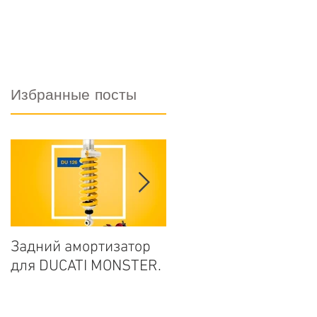
FAQ
О НАС
КОНТАКТЫ
Избранные посты
Задний амортизатор
Задние амортизаторы
для DUCATI MONSTER.
для HARLEY-DAVIDSO
TOURING серии BLAC
LINE.