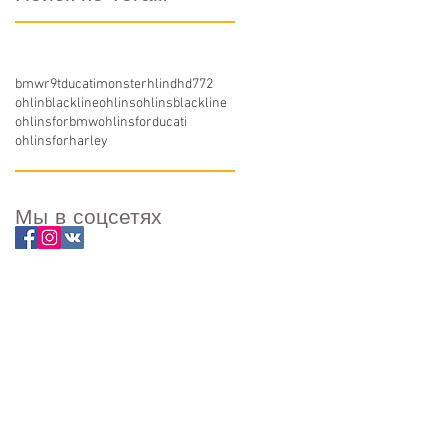
bmwr9t
ducatimonster
hlindhd772
ohlinblackline
ohlins
ohlinsblackline
ohlinsforbmw
ohlinsforducati
ohlinsforharley
Мы в соцсетях
.33
maha
м